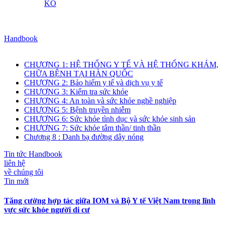
KO
Handbook
CHƯƠNG 1: HỆ THỐNG Y TẾ VÀ HỆ THỐNG KHÁM,
CHỮA BỆNH TẠI HÀN QUỐC
CHƯƠNG 2: Bảo hiểm y tế và dịch vụ y tế
CHƯƠNG 3: Kiểm tra sức khỏe
CHƯƠNG 4: An toàn và sức khỏe nghề nghiệp
CHƯƠNG 5: Bệnh truyền nhiễm
CHƯƠNG 6: Sức khỏe tình dục và sức khỏe sinh sản
CHƯƠNG 7: Sức khỏe tâm thần/ tinh thần
Chương 8 : Danh bạ đường dây nóng
Tin tức Handbook
liên hệ
về chúng tôi
Tin mới
Tăng cường hợp tác giữa IOM và Bộ Y tế Việt Nam trong lĩnh
vực sức khỏe người di cư