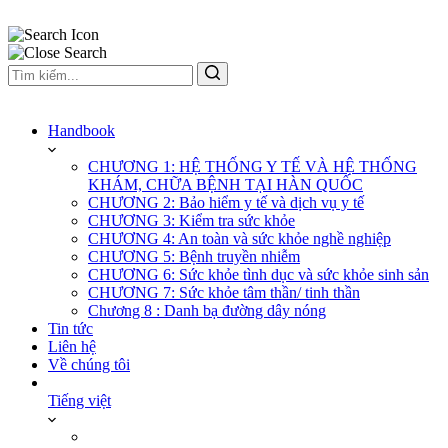
Handbook
CHƯƠNG 1: HỆ THỐNG Y TẾ VÀ HỆ THỐNG
KHÁM, CHỮA BỆNH TẠI HÀN QUỐC
CHƯƠNG 2: Bảo hiểm y tế và dịch vụ y tế
CHƯƠNG 3: Kiểm tra sức khỏe
CHƯƠNG 4: An toàn và sức khỏe nghề nghiệp
CHƯƠNG 5: Bệnh truyền nhiễm
CHƯƠNG 6: Sức khỏe tình dục và sức khỏe sinh sản
CHƯƠNG 7: Sức khỏe tâm thần/ tinh thần
Chương 8 : Danh bạ đường dây nóng
Tin tức
Liên hệ
Về chúng tôi
Tiếng việt