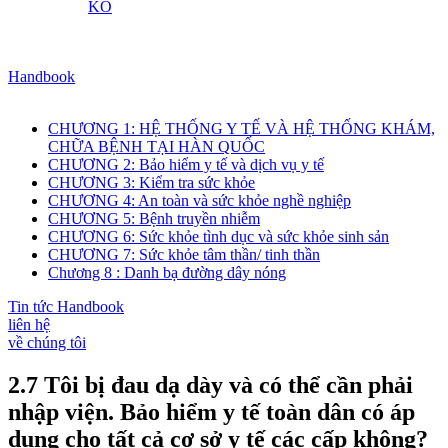
KO
Handbook
CHƯƠNG 1: HỆ THỐNG Y TẾ VÀ HỆ THỐNG KHÁM,
CHỮA BỆNH TẠI HÀN QUỐC
CHƯƠNG 2: Bảo hiểm y tế và dịch vụ y tế
CHƯƠNG 3: Kiểm tra sức khỏe
CHƯƠNG 4: An toàn và sức khỏe nghề nghiệp
CHƯƠNG 5: Bệnh truyền nhiễm
CHƯƠNG 6: Sức khỏe tình dục và sức khỏe sinh sản
CHƯƠNG 7: Sức khỏe tâm thần/ tinh thần
Chương 8 : Danh bạ đường dây nóng
Tin tức Handbook
liên hệ
về chúng tôi
2.7 Tôi bị đau dạ dày và có thể cần phải
nhập viện. Bảo hiểm y tế toàn dân có áp
dụng cho tất cả cơ sở y tế các cấp không?