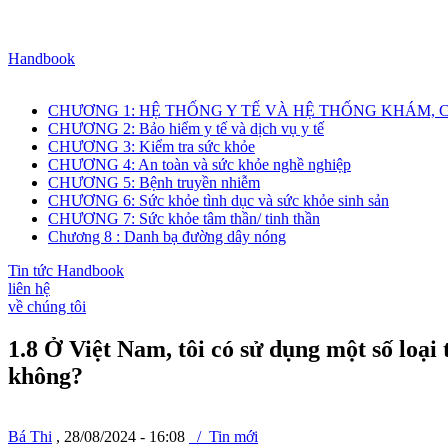
Handbook
CHƯƠNG 1: HỆ THỐNG Y TẾ VÀ HỆ THỐNG KHÁM, 
CHƯƠNG 2: Bảo hiểm y tế và dịch vụ y tế
CHƯƠNG 3: Kiểm tra sức khỏe
CHƯƠNG 4: An toàn và sức khỏe nghề nghiệp
CHƯƠNG 5: Bệnh truyền nhiễm
CHƯƠNG 6: Sức khỏe tình dục và sức khỏe sinh sản
CHƯƠNG 7: Sức khỏe tâm thần/ tinh thần
Chương 8 : Danh bạ đường dây nóng
Tin tức Handbook
liên hệ
về chúng tôi
1.8 Ở Việt Nam, tôi có sử dụng một số loạ
không?
Bá Thi
, 28/08/2024 - 16:08
/ Tin mới