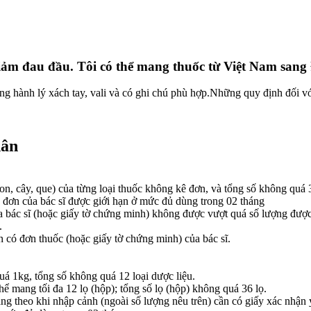
ể giảm đau đầu. Tôi có thể mang thuốc từ Việt Nam sa
g hành lý xách tay, vali và có ghi chú phù hợp.Những quy định đối v
hân
on, cây, que) của từng loại thuốc không kê đơn, và tổng số không quá 36
đơn của bác sĩ được giới hạn ở mức đủ dùng trong 02 tháng
 bác sĩ (hoặc giấy tờ chứng minh) không được vượt quá số lượng được
.
 có đơn thuốc (hoặc giấy tờ chứng minh) của bác sĩ.
á 1kg, tổng số không quá 12 loại dược liệu.
ể mang tối đa 12 lọ (hộp); tổng số lọ (hộp) không quá 36 lọ.
 theo khi nhập cảnh (ngoài số lượng nêu trên) cần có giấy xác nhận y