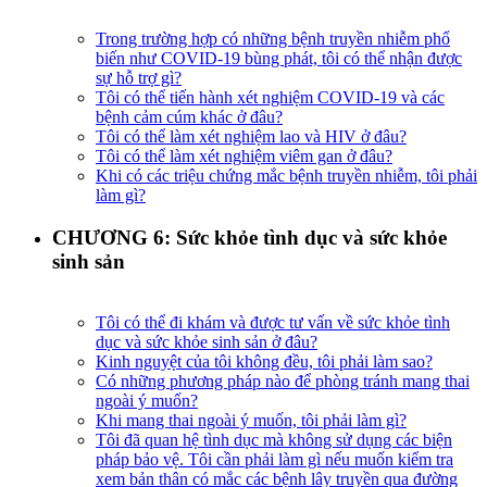
Trong trường hợp có những bệnh truyền nhiễm phổ
biến như COVID-19 bùng phát, tôi có thể nhận được
sự hỗ trợ gì?
Tôi có thể tiến hành xét nghiệm COVID-19 và các
bệnh cảm cúm khác ở đâu?
Tôi có thể làm xét nghiệm lao và HIV ở đâu?
Tôi có thể làm xét nghiệm viêm gan ở đâu?
Khi có các triệu chứng mắc bệnh truyền nhiễm, tôi phải
làm gì?
CHƯƠNG 6: Sức khỏe tình dục và sức khỏe
sinh sản
Tôi có thể đi khám và được tư vấn về sức khỏe tình
dục và sức khỏe sinh sản ở đâu?
Kinh nguyệt của tôi không đều, tôi phải làm sao?
Có những phương pháp nào để phòng tránh mang thai
ngoài ý muốn?
Khi mang thai ngoài ý muốn, tôi phải làm gì?
Tôi đã quan hệ tình dục mà không sử dụng các biện
pháp bảo vệ. Tôi cần phải làm gì nếu muốn kiểm tra
xem bản thân có mắc các bệnh lây truyền qua đường