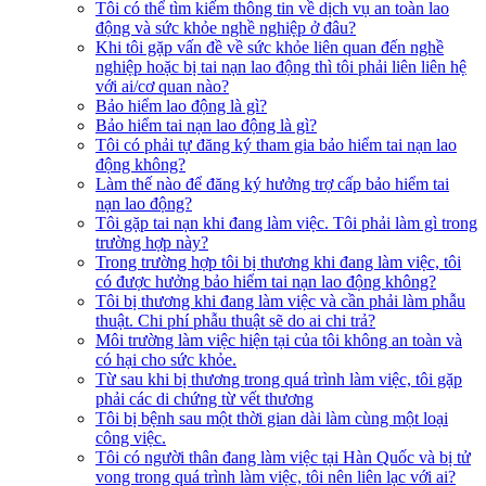
Tôi có thể tìm kiếm thông tin về dịch vụ an toàn lao
động và sức khỏe nghề nghiệp ở đâu?
Khi tôi gặp vấn đề về sức khỏe liên quan đến nghề
nghiệp hoặc bị tai nạn lao động thì tôi phải liên liên hệ
với ai/cơ quan nào?
Bảo hiểm lao động là gì?
Bảo hiểm tai nạn lao động là gì?
Tôi có phải tự đăng ký tham gia bảo hiểm tai nạn lao
động không?
Làm thế nào để đăng ký hưởng trợ cấp bảo hiểm tai
nạn lao động?​
Tôi gặp tai nạn khi đang làm việc. Tôi phải làm gì trong
trường hợp này?​​
Trong trường hợp tôi bị thương khi đang làm việc, tôi
có được hưởng bảo hiểm tai nạn lao động không?​
Tôi bị thương khi đang làm việc và cần phải làm phẫu
thuật. Chi phí phẫu thuật sẽ do ai chi trả?​
Môi trường làm việc hiện tại của tôi không an toàn và
có hại cho sức khỏe.
Từ sau khi bị thương trong quá trình làm việc, tôi gặp
phải các di chứng từ vết thương​
Tôi bị bệnh sau một thời gian dài làm cùng một loại
công việc.​
Tôi có người thân đang làm việc tại Hàn Quốc và bị tử
vong trong quá trình làm việc, tôi nên liên lạc với ai?​