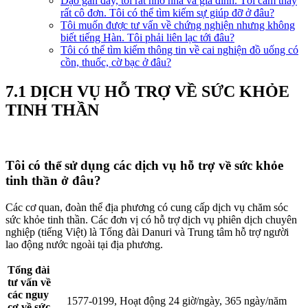
Dạo gần đây, tôi rất nhớ nhà và gia đình. Tôi cảm thấy
rất cô đơn. Tôi có thể tìm kiếm sự giúp đỡ ở đâu?
Tôi muốn được tư vấn về chứng nghiện nhưng không
biết tiếng Hàn. Tôi phải liên lạc tới đâu?
Tôi có thể tìm kiếm thông tin về cai nghiện đồ uống có
cồn, thuốc, cờ bạc ở đâu?
7.1 DỊCH VỤ HỖ TRỢ VỀ SỨC KHỎE
TINH THẦN
Tôi có thể sử dụng các dịch vụ hỗ trợ về sức khỏe
tinh thần ở đâu?
Các cơ quan, đoàn thể địa phương có cung cấp dịch vụ chăm sóc
sức khỏe tinh thần. Các đơn vị có hỗ trợ dịch vụ phiên dịch chuyên
nghiệp (tiếng Việt) là Tổng đài Danuri và Trung tâm hỗ trợ người
lao động nước ngoài tại địa phương.
Tổng đài
tư vấn về
các nguy
1577-0199, Hoạt động 24 giờ/ngày, 365 ngày/năm
cơ về sức