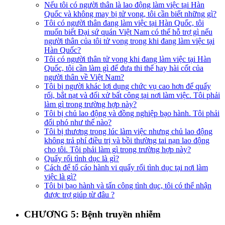
Nếu tôi có người thân là lao động làm việc tại Hàn
Quốc và không may bị tử vong, tôi cần biết những gì?​
Tôi có người thân đang làm việc tại Hàn Quốc, tôi
muốn biết Đại sứ quán Việt Nam có thể hỗ trợ gì nếu
người thân của tôi tử vong trong khi đang làm việc tại
Hàn Quốc?​
Tôi có người thân tử vong khi đang làm việc tại Hàn
Quốc, tôi cần làm gì để đưa thi thể hay hài cốt của
người thân về Việt Nam?​
Tôi bị người khác lợi dụng chức vụ cao hơn để quấy
rối, bắt nạt và đối xử bất công tại nơi làm việc. Tôi phải
làm gì trong trường hợp này?​
Tôi bị chủ lao động và đồng nghiệp bạo hành. Tôi phải
đối phó như thế nào?​
Tôi bị thương trong lúc làm việc nhưng chủ lao động
không trả phí điều trị và bồi thường tai nạn lao động
cho tôi. Tôi phải làm gì trong trường hợp này?​
Quấy rối tình dục là gì?​
Cách để tố cáo hành vi quấy rối tình dục tại nơi làm
việc là gì?​
Tôi bị bạo hành và tấn công tình dục, tôi có thể nhận
được trợ giúp từ đâu ?​
CHƯƠNG 5: Bệnh truyền nhiễm