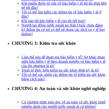
Khi muốn được tư vấn về bảo hiểm y tế thì tôi phải liên
hệ tới đâu?
Tôi có thể tìm kiếm các thông tin về bảo hiểm y tế ở
đâu?
Khi nào thì bảo hiểm y tế của tôi hết hạn?
Người lao động nước ngoài tại Hàn Quốc chưa đăng
ký thông tin cư trú có thể sử dụng các dịch vụ y tế hay
không?​
CHƯƠNG 3: Kiểm tra sức khỏe
Làm thế nào để tham gia bảo hiểm y tế? Sự khác nhau
giữa bảo hiểm y tế theo doanh nghiệp và bảo hiểm y tế
của địa phương là gì?
Trình tự thực hiện kiểm tra sức khỏe định kỳ là gì?
Tôi có thể xác nhận các thông tin về kiểm tra sức khỏe
bằng cách nào?
CHƯƠNG 4: An toàn và sức khỏe nghề nghiệp
Có chương trình giáo dục về an toàn và sức khỏe nghề
nghiệp dành cho người nước ngoài di cư không?