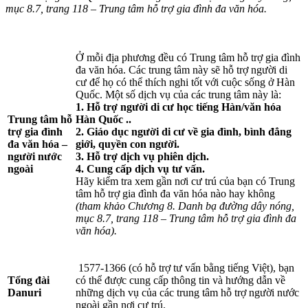
mục 8.7, trang 118 – Trung tâm hỗ trợ gia đình
đa văn hóa.
Ở mỗi địa phương đều có Trung tâm hỗ trợ gia đình
đa văn hóa. Các trung tâm này sẽ hỗ trợ người di
cư để họ có thể thích nghi tốt với cuộc sống ở Hàn
Quốc. Một số dịch vụ của các trung tâm này là:
1. Hỗ trợ người di cư học tiếng Hàn/văn hóa
Trung tâm hỗ
Hàn Quốc ..
trợ gia đình
2. Giáo dục người di cư về gia đình, bình đẳng
đa văn hóa –
giới, quyền con người.
người nước
3. Hỗ trợ dịch vụ phiên dịch.
ngoài
4. Cung cấp dịch vụ tư vấn.
Hãy kiểm tra xem gần nơi cư trú của bạn có Trung
tâm hỗ trợ gia đình đa văn hóa nào hay không
(tham khảo Chương 8. Danh bạ đường dây nóng,
mục 8.7, trang 118 –
Trung tâm hỗ trợ gia đình đa
văn hóa).
1577-1366 (có hỗ trợ tư vấn bằng tiếng Việt), bạn
Tổng đài
có thể được cung cấp thông tin và hướng dẫn về
Danuri
những dịch vụ của các trung tâm hỗ trợ người nước
ngoài gần nơi cư trú.