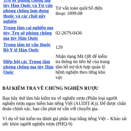
Trụ sở phòng chống ma
túy Hàn Quốc và Tư vấn
Tư vấn toàn quốcSố điện
phòng chống lạm dụng
thoại: 1899-08
thuốc và các chất gây
nghiện
Trung tâm cai nghiện ma
túy, Trụ sở phòng chống
02-2679-0436
ma túy Hàn Quốc
Trung tâm tư vấn thuộc
129
Bộ Y tế Hàn Quốc
Nhận dạng Mã QR để kiểm
Hiệp hội các Trung tâm
tra thông tin liên hệ của trung
phòng chống ma túy Hàn
tâm hỗ trợ tích hợp quản lý
Quốc
bệnh nghiện theo từng khu
vực
BÀI KIỂM TRA VỀ CHỨNG NGHIỆN RƯỢU
Bạn hãy thử làm bài kiểm tra về nghiện rượu (Phân loại người
nghiện rượu nguy hiểm bản tiếng Việt (AUDIT-K)). Để được chẩn
đoán chính xác, bạn cần phải tư vấn với chuyên gia.
Ví dụ về bài kiểm tra đánh giá phân loại bằng tiếng Việt – Khảo sát
sức khỏe người nghiện rượu (PHQ-9)