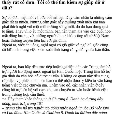
thấy rất cô đơn. Tôi có thể tìm kiếm sự giúp đỡ ở
đâu?
Sự cô đơn, mệt mỏi và bức bối mà bạn Duy cảm nhận là những cảm
giác rất tự nhiên. Những cảm giác này thường xuất hiện khi bạn
phải thích nghi với một môi trường sống mới, do đó bạn đừng quá
lo lắng. Thay vì lo âu một mình, bạn nên tham gia vào các buổi họp
mặt đồng hương với những người di cư khác cũng tới từ Việt Nam
hoặc thường xuyên liên lạc với gia đình.
Ngoài ra, việc ăn uống, nghỉ ngơi có giờ giấc và ngủ đủ giấc cũng
rất hữu ích trong việc kiểm soát tình trạng căng thẳng của bản thân.
Ngoài ra, bạn hãy đến trực tiếp hoặc gọi điện đến các Trung tâm hỗ
trợ người lao động nước ngoài tại Hàn Quốc hoặc Trung tâm hỗ trợ
gia đình đa văn hóa để được tư vấn. Những cơ quan này đều cung
cấp dịch vụ phiên dịch nên bạn có thể nhận được ý kiến tư vấn bằng
tiếng Việt từ các chuyên gia. Thêm vào đó, các nhân viên ở đây
cũng hỗ trợ liên hệ với các cơ quan chuyên tư vấn hoặc bệnh viện
trong trường hợp cần thiết.
=> Hãy tham khảo thông tin ở
Chương 8. Danh bạ đường dây
nóng, mục 8.1, trang 101
– Trung tâm hỗ trợ người lao động nước ngoài thuộc Bộ Việc làm
và Lao động Hàn Quốc
và Chương 8. Danh bạ đường dây nóng,