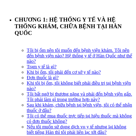
CHƯƠNG 1: HỆ THỐNG Y TẾ VÀ HỆ
THỐNG KHÁM, CHỮA BỆNH TẠI HÀN
QUỐC
Tôi bị ốm nên tôi muốn đến bệnh viện khám. Tôi nên
đến bệnh viện nào? Hệ thống y tế ở Hàn Quốc như thế
nào?
Trạm y tế là gì?
Khi bị ốm, tôi phải đến cơ sở y tế nào?
Đơn thuốc là gì?
Khi tôi bị ốm, tôi không biết phải điều trị tại bệnh viện
nào?​
Tôi bất ngờ bị thương nặng và phải đến bệnh viện gấp.
Tôi phải làm gì trong trường hợp này?
Sau khi khám, chữa bệnh tại bệnh viện, tôi có thể nhận
thuốc ở đâu?
Tôi có thể mua thuốc trực tiếp tại hiệu thuốc mà không
có đơn thuốc không?
Nếu tôi muốn sử dụng dịch vụ y tế nhưng lại không
biết tiếng Hàn thì tôi phải liên lạc tới đâu?