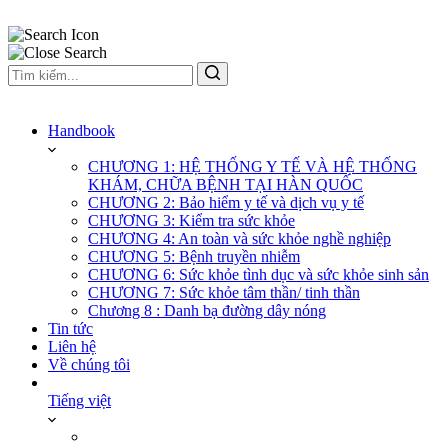
Handbook
CHƯƠNG 1: HỆ THỐNG Y TẾ VÀ HỆ THỐNG
KHÁM, CHỮA BỆNH TẠI HÀN QUỐC
CHƯƠNG 2: Bảo hiểm y tế và dịch vụ y tế
CHƯƠNG 3: Kiểm tra sức khỏe
CHƯƠNG 4: An toàn và sức khỏe nghề nghiệp
CHƯƠNG 5: Bệnh truyền nhiễm
CHƯƠNG 6: Sức khỏe tình dục và sức khỏe sinh sản
CHƯƠNG 7: Sức khỏe tâm thần/ tinh thần
Chương 8 : Danh bạ đường dây nóng
Tin tức
Liên hệ
Về chúng tôi
Tiếng việt