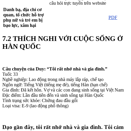
câu hỏi trực tuyến trên website
Danh bạ, địa chỉ cơ
quan, tổ chức hỗ trợ
PDF
phụ nữ và trẻ em bị
bạo lực, xâm hại
7.2 THÍCH NGHI VỚI CUỘC SỐNG Ở
HÀN QUỐC
Câu chuyện của Duy: “Tôi rất nhớ nhà và gia đình.”
Tuổi: 33
Nghề nghiệp: Lao động trong nhà máy lắp ráp, chế tạo
Ngôn ngữ: Tiếng Việt (tiếng mẹ đẻ), tiếng Hàn (hạn chế)
Gia đình: Đã kết hôn. Vợ và các con đang sinh sống tại Việt Nam
Đặc điểm: Lần đầu tiên đến và sinh sống tại Hàn Quốc
Tình trạng sức khỏe: Chứng đau đầu gối
Loại visa: E-9 (lao động phổ thông)
Dạo gần đây, tôi rất nhớ nhà và gia đình. Tôi cảm