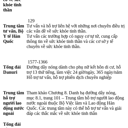
khỏe tinh
thần
129
Trung tâm
Tư vấn và hỗ trợ liên hệ với những nơi chuyên điều trị
tư vấn, Bộ
các vấn đề về sức khỏe tinh thần.
Y tế Hàn
Tư vấn các trường hợp có nguy cơ tự tử, cung cấp
Quốc
thông tin về sức khỏe tinh thần và các cơ sở y tế
chuyên về sức khỏe tinh thần.
1577-1366
Tổng đài
Đường dây nóng dành cho phụ nữ kết hôn di cư, hỗ
Danuri
trợ 13 thứ tiếng, làm việc 24 giờ/ngày, 365 ngày/năm
Hỗ trợ tư vấn, hỗ trợ phiên dịch chuyên nghiệp
Trung tâm
Tham khảo Chương 8. Danh bạ đường dây nóng,
hỗ trợ
mục 8.1, trang 101 – Trung tâm hỗ trợ người lao động
người lao
nước ngoài thuộc Bộ Việc làm và Lao động Hàn
động nước
Quốc. Các trung tâm này có thể hỗ trợ tư vấn và giải
ngoài
đáp các thắc mắc về sức khỏe tinh thần
Tổng đài