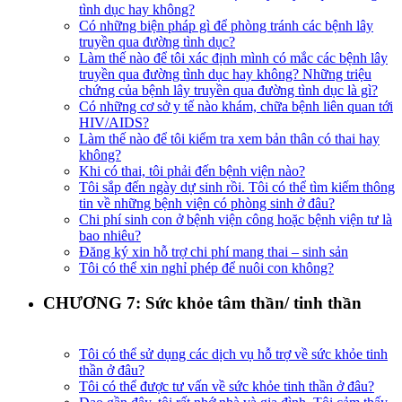
tình dục hay không?
Có những biện pháp gì để phòng tránh các bệnh lây
truyền qua đường tình dục?
Làm thế nào để tôi xác định mình có mắc các bệnh lây
truyền qua đường tình dục hay không? Những triệu
chứng của bệnh lây truyền qua đường tình dục là gì?
Có những cơ sở y tế nào khám, chữa bệnh liên quan tới
HIV/AIDS?
Làm thế nào để tôi kiểm tra xem bản thân có thai hay
không?
Khi có thai, tôi phải đến bệnh viện nào?
Tôi sắp đến ngày dự sinh rồi. Tôi có thể tìm kiếm thông
tin về những bệnh viện có phòng sinh ở đâu?
Chi phí sinh con ở bệnh viện công hoặc bệnh viện tư là
bao nhiêu?
Đăng ký xin hỗ trợ chi phí mang thai – sinh sản
Tôi có thể xin nghỉ phép để nuôi con không?
CHƯƠNG 7: Sức khỏe tâm thần/ tinh thần
Tôi có thể sử dụng các dịch vụ hỗ trợ về sức khỏe tinh
thần ở đâu?
Tôi có thể được tư vấn về sức khỏe tinh thần ở đâu?