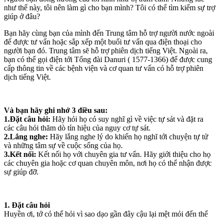
như thế này, tôi nên làm gì cho bạn mình? Tôi có thể tìm kiếm sự trợ
giúp ở đâu?
Bạn hãy cùng bạn của mình đến Trung tâm hỗ trợ người nước ngoài
để được tư vấn hoặc sắp xếp một buổi tư vấn qua điện thoại cho
người bạn đó. Trung tâm sẽ hỗ trợ phiên dịch tiếng Việt. Ngoài ra,
bạn có thể gọi điện tới Tổng đài Danuri (
1577-1366) để được cung
cấp thông tin về các bệnh viện và cơ quan tư vấn có hỗ trợ phiên
dịch tiếng Việt.
Và bạn hãy ghi nhớ 3 điều sau:
1.Đặt câu hỏi:
Hãy hỏi họ có suy nghĩ gì về việc tự sát và đặt ra
các câu hỏi thăm dò tín hiệu của nguy cơ tự sát.
2.Lắng nghe:
Hãy lắng nghe lý do khiến họ nghĩ tới chuyện tự tử
và những tâm sự về cuộc sống của họ.
3.Kết nối:
Kết nối họ với chuyên gia tư vấn. Hãy giới thiệu cho họ
các chuyên gia hoặc cơ quan chuyên môn, nơi họ có thể nhận được
sự giúp đỡ.
1. Đặt câu hỏi
Huyền ơi, tớ có thể hỏi vì sao dạo gần đây cậu lại mệt mỏi đến thế