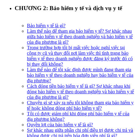
CHƯƠNG 2: Bảo hiểm y tế và dịch vụ y tế
Bảo hiểm y tế là gì?
Làm thế nào để tham gia bảo hiểm y tế? Sự khác nhau
giữa bảo hiểm y tế theo doanh nghiệp và bảo hiểm y tế
của địa phương là gì?
Trong trường hợp tôi bị mất việc hoặc nghỉ việc tại
công ty cũ và thay đổi nơi làm việc thì tình trạng bảo
hiểm y tế theo doanh nghiệp được đăng ký trước đó có
bị thay đổi không?
Làm thế nào để tôi xác định được mình đang tham gia
bảo hiểm y tế theo doanh nghiệp hay bảo hiểm y tế của
địa phương?
Cách đóng tiền bảo hiểm y tế là gì? Sự khác nhau khi
đóng bảo hiểm y tế theo doanh nghiệp và bảo hiểm y tế
của địa phương là gì?
Chuyện gì sẽ xảy ra nếu tôi không tham gia bảo hiểm y
tế hoặc không đóng phí bảo hiểm y tế?
Tôi có được giảm phí khi đóng phí bảo hiểm y tế của
địa phương không?
Quyền lợi của bảo hiểm y tế là gì?
Sự khác nhau giữa phần chi phí điều trị được chi trả và
không được chi trả trên hóa đơn viện phí là gì?