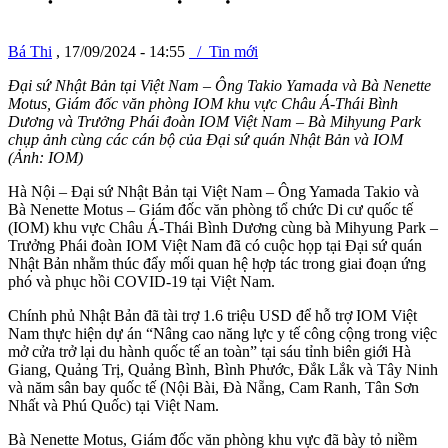
Bá Thi
, 17/09/2024 - 14:55
/ Tin mới
Đại sứ Nhật Bản tại Việt Nam – Ông Takio Yamada và Bà Nenette
Motus, Giám đốc văn phòng IOM khu vực Châu Á-Thái Bình
Dương và Trưởng Phái đoàn IOM Việt Nam – Bà Mihyung Park
chụp ảnh cùng các cán bộ của Đại sứ quán Nhật Bản và IOM
(Ảnh: IOM)
Hà Nội – Đại sứ Nhật Bản tại Việt Nam – Ông Yamada Takio và
Bà Nenette Motus – Giám đốc văn phòng tổ chức Di cư quốc tế
(IOM) khu vực Châu Á-Thái Bình Dương cùng bà Mihyung Park –
Trưởng Phái đoàn IOM Việt Nam đã có cuộc họp tại Đại sứ quán
Nhật Bản nhằm thúc đẩy mối quan hệ hợp tác trong giai đoạn ứng
phó và phục hồi COVID-19 tại Việt Nam.
Chính phủ Nhật Bản đã tài trợ 1.6 triệu USD để hỗ trợ IOM Việt
Nam thực hiện dự án “Nâng cao năng lực y tế công cộng trong việc
mở cửa trở lại du hành quốc tế an toàn” tại sáu tỉnh biên giới Hà
Giang, Quảng Trị, Quảng Bình, Bình Phước, Đắk Lắk và Tây Ninh
và năm sân bay quốc tế (Nội Bài, Đà Nẵng, Cam Ranh, Tân Sơn
Nhất và Phú Quốc) tại Việt Nam.
Bà Nenette Motus, Giám đốc văn phòng khu vực đã bày tỏ niềm