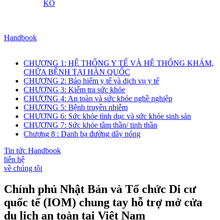
KO
Handbook
CHƯƠNG 1: HỆ THỐNG Y TẾ VÀ HỆ THỐNG KHÁM,
CHỮA BỆNH TẠI HÀN QUỐC
CHƯƠNG 2: Bảo hiểm y tế và dịch vụ y tế
CHƯƠNG 3: Kiểm tra sức khỏe
CHƯƠNG 4: An toàn và sức khỏe nghề nghiệp
CHƯƠNG 5: Bệnh truyền nhiễm
CHƯƠNG 6: Sức khỏe tình dục và sức khỏe sinh sản
CHƯƠNG 7: Sức khỏe tâm thần/ tinh thần
Chương 8 : Danh bạ đường dây nóng
Tin tức Handbook
liên hệ
về chúng tôi
Chính phủ Nhật Bản và Tổ chức Di cư
quốc tế (IOM) chung tay hỗ trợ mở cửa
du lịch an toàn tại Việt Nam