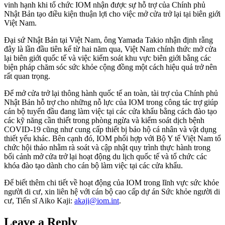
vinh hạnh khi tổ chức IOM nhận được sự hỗ trợ của Chính phủ
Nhật Bản tạo điều kiện thuận lợi cho việc mở cửa trở lại tại biên giới
Việt Nam.
Đại sứ Nhật Bản tại Việt Nam, ông Yamada Takio nhận định rằng
đây là lần đầu tiên kể từ hai năm qua, Việt Nam chính thức mở cửa
lại biên giới quốc tế và việc kiểm soát khu vực biên giới bằng các
biện pháp chăm sóc sức khỏe cộng đồng một cách hiệu quả trở nên
rất quan trọng.
Để mở cửa trở lại thông hành quốc tế an toàn, tài trợ của Chính phủ
Nhật Bản hỗ trợ cho những nỗ lực của IOM trong công tác trợ giúp
cán bộ tuyến đầu đang làm việc tại các cửa khẩu bằng cách đào tạo
các kỹ năng cần thiết trong phòng ngừa và kiểm soát dịch bệnh
COVID-19 cũng như cung cấp thiết bị bảo hộ cá nhân và vật dụng
thiết yếu khác. Bên cạnh đó, IOM phối hợp với Bộ Y tế Việt Nam tổ
chức hội thảo nhằm rà soát và cập nhật quy trình thực hành trong
bối cảnh mở cửa trở lại hoạt động du lịch quốc tế và tổ chức các
khóa đào tạo dành cho cán bộ làm việc tại các cửa khẩu.
Để biết thêm chi tiết về hoạt động của IOM trong lĩnh vực sức khỏe
người di cư, xin liên hệ với cán bộ cao cấp dự án Sức khỏe người di
cư, Tiến sĩ Aiko Kaji:
akaji@iom.int
.
Leave a Reply