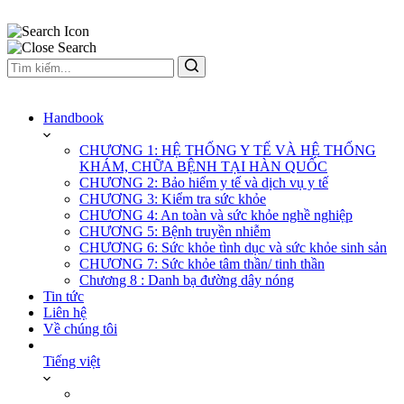
Handbook
CHƯƠNG 1: HỆ THỐNG Y TẾ VÀ HỆ THỐNG
KHÁM, CHỮA BỆNH TẠI HÀN QUỐC
CHƯƠNG 2: Bảo hiểm y tế và dịch vụ y tế
CHƯƠNG 3: Kiểm tra sức khỏe
CHƯƠNG 4: An toàn và sức khỏe nghề nghiệp
CHƯƠNG 5: Bệnh truyền nhiễm
CHƯƠNG 6: Sức khỏe tình dục và sức khỏe sinh sản
CHƯƠNG 7: Sức khỏe tâm thần/ tinh thần
Chương 8 : Danh bạ đường dây nóng
Tin tức
Liên hệ
Về chúng tôi
Tiếng việt