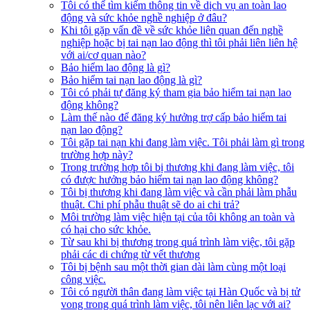
Tôi có thể tìm kiếm thông tin về dịch vụ an toàn lao
động và sức khỏe nghề nghiệp ở đâu?
Khi tôi gặp vấn đề về sức khỏe liên quan đến nghề
nghiệp hoặc bị tai nạn lao động thì tôi phải liên liên hệ
với ai/cơ quan nào?
Bảo hiểm lao động là gì?
Bảo hiểm tai nạn lao động là gì?
Tôi có phải tự đăng ký tham gia bảo hiểm tai nạn lao
động không?
Làm thế nào để đăng ký hưởng trợ cấp bảo hiểm tai
nạn lao động?​
Tôi gặp tai nạn khi đang làm việc. Tôi phải làm gì trong
trường hợp này?​​
Trong trường hợp tôi bị thương khi đang làm việc, tôi
có được hưởng bảo hiểm tai nạn lao động không?​
Tôi bị thương khi đang làm việc và cần phải làm phẫu
thuật. Chi phí phẫu thuật sẽ do ai chi trả?​
Môi trường làm việc hiện tại của tôi không an toàn và
có hại cho sức khỏe.
Từ sau khi bị thương trong quá trình làm việc, tôi gặp
phải các di chứng từ vết thương​
Tôi bị bệnh sau một thời gian dài làm cùng một loại
công việc.​
Tôi có người thân đang làm việc tại Hàn Quốc và bị tử
vong trong quá trình làm việc, tôi nên liên lạc với ai?​