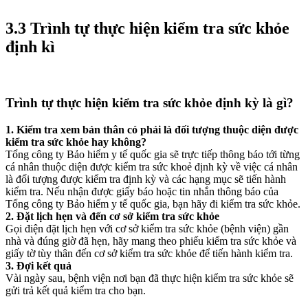
3.3 Trình tự thực hiện kiểm tra sức khỏe
định kì
Trình tự thực hiện kiểm tra sức khỏe định kỳ là gì?
1. Kiểm tra xem bản thân có phải là đối tượng thuộc diện được
kiểm tra sức khỏe hay không?
Tổng công ty Bảo hiểm y tế quốc gia sẽ trực tiếp thông báo tới từng
cá nhân thuộc diện được kiểm tra sức khoẻ định kỳ về việc cá nhân
là đối tượng được kiểm tra định kỳ và các hạng mục sẽ tiến hành
kiểm tra. Nếu nhận được giấy báo hoặc tin nhắn thông báo của
Tổng công ty Bảo hiểm y tế quốc gia, bạn hãy đi kiểm tra sức khỏe.
2. Đặt lịch hẹn và đến cơ sở kiểm tra sức khỏe
Gọi điện đặt lịch hẹn với cơ sở kiểm tra sức khỏe (bệnh viện) gần
nhà và đúng giờ đã hẹn, hãy mang theo phiếu kiểm tra sức khỏe và
giấy tờ tùy thân đến cơ sở kiểm tra sức khỏe để tiến hành kiểm tra.
3. Đợi kết quả
Vài ngày sau, bệnh viện nơi bạn đã thực hiện kiểm tra sức khỏe sẽ
gửi trả kết quả kiểm tra cho bạn.