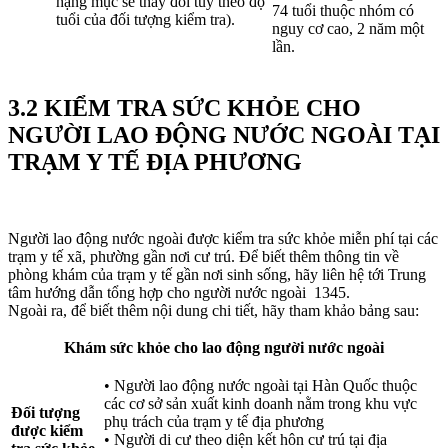
hạng mục sẽ thay đổi tùy theo độ
74 tuổi thuộc nhóm có
tuổi của đối tượng kiểm tra).
nguy cơ cao, 2 năm một
lần.
3.2 KIỂM TRA SỨC KHỎE CHO
NGƯỜI LAO ĐỘNG NƯỚC NGOÀI TẠI
TRẠM Y TẾ ĐỊA PHƯƠNG
Người lao động nước ngoài được kiểm tra sức khỏe miễn phí tại các
trạm y tế xã, phường gần nơi cư trú. Để biết thêm thông tin về
phòng khám của trạm y tế gần nơi sinh sống, hãy liên hệ tới Trung
tâm hướng dẫn tổng hợp cho người nước ngoài
1345.
Ngoài ra, để biết thêm nội dung chi tiết, hãy tham khảo bảng sau:
Khám sức khỏe cho lao động người nước ngoài
• Người lao động nước ngoài tại Hàn Quốc thuộc
các cơ sở sản xuất kinh doanh nằm trong khu vực
Đối tượng
phụ trách của trạm y tế địa phương
được kiểm
• Người di cư theo diện kết hôn cư trú tại địa