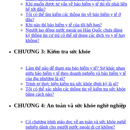
Khi muốn được tư vấn về bảo hiểm y tế thì tôi phải liên
hệ tới đâu?
Tôi có thể tìm kiếm các thông tin về bảo hiểm y tế ở
đâu?
Khi nào thì bảo hiểm y tế của tôi hết hạn?
Người lao động nước ngoài tại Hàn Quốc chưa đăng
ký thông tin cư trú có thể sử dụng các dịch vụ y tế hay
không?​
CHƯƠNG 3: Kiểm tra sức khỏe
Làm thế nào để tham gia bảo hiểm y tế? Sự khác nhau
giữa bảo hiểm y tế theo doanh nghiệp và bảo hiểm y tế
của địa phương là gì?
Trình tự thực hiện kiểm tra sức khỏe định kỳ là gì?
Tôi có thể xác nhận các thông tin về kiểm tra sức khỏe
bằng cách nào?
CHƯƠNG 4: An toàn và sức khỏe nghề nghiệp
Có chương trình giáo dục về an toàn và sức khỏe nghề
nghiệp dành cho người nước ngoài di cư không?