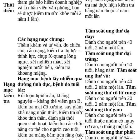
tham gia bảo hiểm doanh nghiệp
Thời
tra mà thực hiện kiểm tra
và là nhân viên văn phòng, bạn
điểm
hàng năm hoặc 2 năm
sẽ được kiểm tra sức khỏe mỗi 2
một lần
năm 1 lần).
Tầm soát ung thư dạ
dày:
Các hạng mục chung:
Dành cho người trên 40
Thăm khám và tư vấn, đo chiều
tuổi, 2 năm một lần.
cao, cân nặng, kiểm tra thị lực –
Tầm soát ung thư đại
thính lực, chụp X-quang lồng
tràng:
ngực, xét nghiệm máu, xét
Dành cho người trên 50
nghiệm nước tiểu, kiểm tra
tuổi, hàng năm.
Tầm soát
khoang miệng.
ung thư vú:
Hạng mục bệnh lây nhiễm qua
Dành cho người trên 40
Hạng
đường tình dục, bệnh do tuổi
tuổi, 2 năm một lần.
Tầm
mục
tác:
soát ung thư cổ tử cung:
kiểm
Rối loạn lipid máu, kháng
Dành cho người trên 20
tra
nguyên – kháng thể viêm gan B,
tuổi, 2 năm một lần.
Tầm
kiểm tra mật độ xương, suy giảm
soát ung thư gan:
khả năng nhận thức, kiểm tra sức
Dành cho người trên 40
khỏe tinh thần, đánh giá thói
tuổi thuộc nhóm có nguy
quen sinh hoạt, kiểm tra các chức
cơ cao, 6 tháng một lần.
năng cơ thể cho người cao tuổi,
Tầm soát ung thư phổi:
kiểm tra mảng bám trên răng (các
Dành cho người từ 54 –