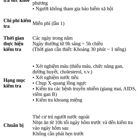
tra sức khỏe
phương
• Người không tham gia bảo hiểm xã hội
Chi phí kiểm
Miễn phí (lần 1)
tra
Thời gian
Các ngày trong năm
thực hiện
Ngày thường từ 9h sáng ~ 5h chiều
kiểm tra
(Thời gian cần thiết: Khoảng 30 phút ~ 1 tiếng)
• Xét nghiệm máu (thiếu máu, chức năng gan,
đường huyết, cholesterol, v.v.)
• Xét nghiệm nước tiểu
Hạng mục
• Chụp X-quang lồng ngực
kiểm tra
• Kiểm tra các bệnh truyền nhiễm (giang mai, AIDS,
viêm gan B)
• Kiểm tra khoang miệng
Thẻ cư trú người nước ngoài
Nhịn ăn từ 10h tối ngày hôm trước và đến kiểm tra
Chuẩn bị
vào ngày hôm sau
Không cần phải hẹn trước