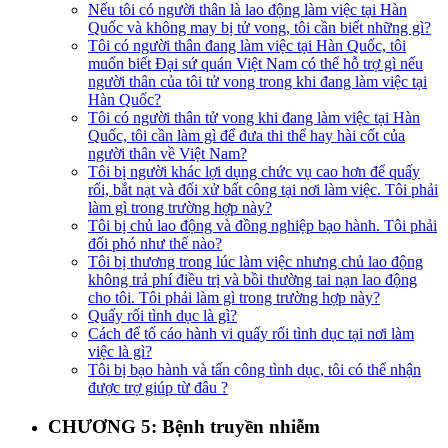
Nếu tôi có người thân là lao động làm việc tại Hàn
Quốc và không may bị tử vong, tôi cần biết những gì?​
Tôi có người thân đang làm việc tại Hàn Quốc, tôi
muốn biết Đại sứ quán Việt Nam có thể hỗ trợ gì nếu
người thân của tôi tử vong trong khi đang làm việc tại
Hàn Quốc?​
Tôi có người thân tử vong khi đang làm việc tại Hàn
Quốc, tôi cần làm gì để đưa thi thể hay hài cốt của
người thân về Việt Nam?​
Tôi bị người khác lợi dụng chức vụ cao hơn để quấy
rối, bắt nạt và đối xử bất công tại nơi làm việc. Tôi phải
làm gì trong trường hợp này?​
Tôi bị chủ lao động và đồng nghiệp bạo hành. Tôi phải
đối phó như thế nào?​
Tôi bị thương trong lúc làm việc nhưng chủ lao động
không trả phí điều trị và bồi thường tai nạn lao động
cho tôi. Tôi phải làm gì trong trường hợp này?​
Quấy rối tình dục là gì?​
Cách để tố cáo hành vi quấy rối tình dục tại nơi làm
việc là gì?​
Tôi bị bạo hành và tấn công tình dục, tôi có thể nhận
được trợ giúp từ đâu ?​
CHƯƠNG 5: Bệnh truyền nhiễm