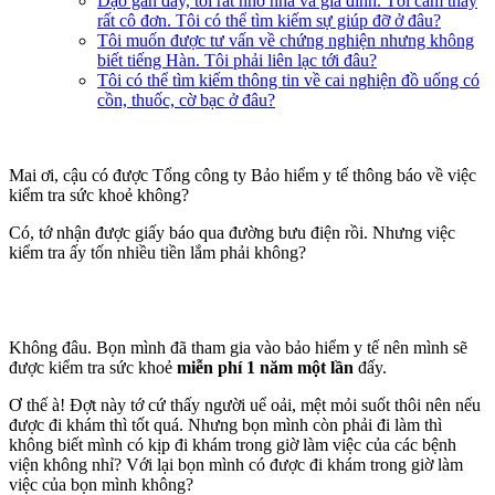
Dạo gần đây, tôi rất nhớ nhà và gia đình. Tôi cảm thấy
rất cô đơn. Tôi có thể tìm kiếm sự giúp đỡ ở đâu?
Tôi muốn được tư vấn về chứng nghiện nhưng không
biết tiếng Hàn. Tôi phải liên lạc tới đâu?
Tôi có thể tìm kiếm thông tin về cai nghiện đồ uống có
cồn, thuốc, cờ bạc ở đâu?
Mai ơi, cậu có được Tổng công ty Bảo hiểm y tế thông báo về việc
kiểm tra sức khoẻ không?
Có, tớ nhận được giấy báo qua đường bưu điện rồi. Nhưng việc
kiểm tra ấy tốn nhiều tiền lắm phải không?
Không đâu. Bọn mình đã tham gia vào bảo hiểm y tế nên mình sẽ
được kiểm tra sức khoẻ
miễn phí 1 năm một lần
đấy.
Ơ thế à! Đợt này tớ cứ thấy người uể oải, mệt mỏi suốt thôi nên nếu
được đi khám thì tốt quá. Nhưng bọn mình còn phải đi làm thì
không biết mình có kịp đi khám trong giờ làm việc của các bệnh
viện không nhỉ? Với lại bọn mình có được đi khám trong giờ làm
việc của bọn mình không?