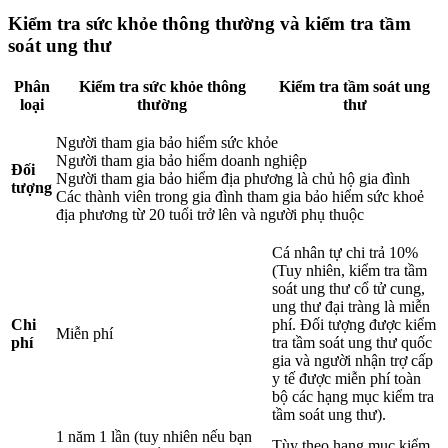
Kiểm tra sức khỏe thông thường và kiểm tra tầm
soát ung thư
Phân
Kiểm tra sức khỏe thông
Kiểm tra tầm soát ung
loại
thường
thư
Người tham gia bảo hiểm sức khỏe
Người tham gia bảo hiểm doanh nghiệp
Đối
Người tham gia bảo hiểm địa phương là chủ hộ gia đình
tượng
Các thành viên trong gia đình tham gia bảo hiểm sức khoẻ
địa phương từ 20 tuổi trở lên và người phụ thuộc
Cá nhân tự chi trả 10%
(Tuy nhiên, kiểm tra tầm
soát ung thư cổ tử cung,
ung thư đại tràng là miễn
Chi
phí. Đối tượng được kiểm
Miễn phí
phí
tra tầm soát ung thư quốc
gia và người nhận trợ cấp
y tế được miễn phí toàn
bộ các hạng mục kiểm tra
tầm soát ung thư).
1 năm 1 lần (tuy nhiên nếu bạn
Tùy theo hạng mục kiểm