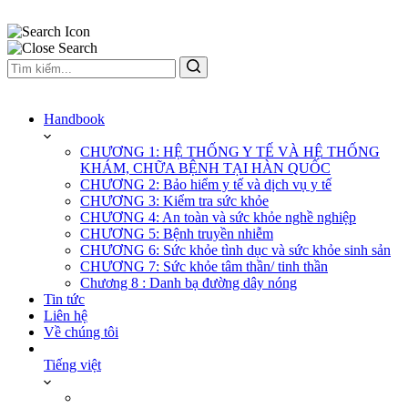
Handbook
CHƯƠNG 1: HỆ THỐNG Y TẾ VÀ HỆ THỐNG
KHÁM, CHỮA BỆNH TẠI HÀN QUỐC
CHƯƠNG 2: Bảo hiểm y tế và dịch vụ y tế
CHƯƠNG 3: Kiểm tra sức khỏe
CHƯƠNG 4: An toàn và sức khỏe nghề nghiệp
CHƯƠNG 5: Bệnh truyền nhiễm
CHƯƠNG 6: Sức khỏe tình dục và sức khỏe sinh sản
CHƯƠNG 7: Sức khỏe tâm thần/ tinh thần
Chương 8 : Danh bạ đường dây nóng
Tin tức
Liên hệ
Về chúng tôi
Tiếng việt