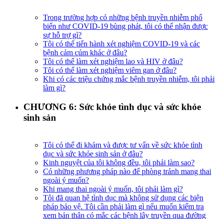
Trong trường hợp có những bệnh truyền nhiễm phổ
biến như COVID-19 bùng phát, tôi có thể nhận được
sự hỗ trợ gì?
Tôi có thể tiến hành xét nghiệm COVID-19 và các
bệnh cảm cúm khác ở đâu?
Tôi có thể làm xét nghiệm lao và HIV ở đâu?
Tôi có thể làm xét nghiệm viêm gan ở đâu?
Khi có các triệu chứng mắc bệnh truyền nhiễm, tôi phải
làm gì?
CHƯƠNG 6: Sức khỏe tình dục và sức khỏe
sinh sản
Tôi có thể đi khám và được tư vấn về sức khỏe tình
dục và sức khỏe sinh sản ở đâu?
Kinh nguyệt của tôi không đều, tôi phải làm sao?
Có những phương pháp nào để phòng tránh mang thai
ngoài ý muốn?
Khi mang thai ngoài ý muốn, tôi phải làm gì?
Tôi đã quan hệ tình dục mà không sử dụng các biện
pháp bảo vệ. Tôi cần phải làm gì nếu muốn kiểm tra
xem bản thân có mắc các bệnh lây truyền qua đường