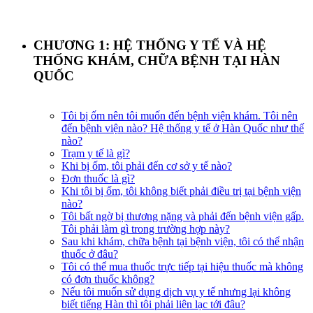
CHƯƠNG 1: HỆ THỐNG Y TẾ VÀ HỆ
THỐNG KHÁM, CHỮA BỆNH TẠI HÀN
QUỐC
Tôi bị ốm nên tôi muốn đến bệnh viện khám. Tôi nên
đến bệnh viện nào? Hệ thống y tế ở Hàn Quốc như thế
nào?
Trạm y tế là gì?
Khi bị ốm, tôi phải đến cơ sở y tế nào?
Đơn thuốc là gì?
Khi tôi bị ốm, tôi không biết phải điều trị tại bệnh viện
nào?​
Tôi bất ngờ bị thương nặng và phải đến bệnh viện gấp.
Tôi phải làm gì trong trường hợp này?
Sau khi khám, chữa bệnh tại bệnh viện, tôi có thể nhận
thuốc ở đâu?
Tôi có thể mua thuốc trực tiếp tại hiệu thuốc mà không
có đơn thuốc không?
Nếu tôi muốn sử dụng dịch vụ y tế nhưng lại không
biết tiếng Hàn thì tôi phải liên lạc tới đâu?