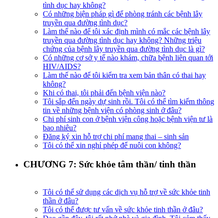
tình dục hay không?
Có những biện pháp gì để phòng tránh các bệnh lây
truyền qua đường tình dục?
Làm thế nào để tôi xác định mình có mắc các bệnh lây
truyền qua đường tình dục hay không? Những triệu
chứng của bệnh lây truyền qua đường tình dục là gì?
Có những cơ sở y tế nào khám, chữa bệnh liên quan tới
HIV/AIDS?
Làm thế nào để tôi kiểm tra xem bản thân có thai hay
không?
Khi có thai, tôi phải đến bệnh viện nào?
Tôi sắp đến ngày dự sinh rồi. Tôi có thể tìm kiếm thông
tin về những bệnh viện có phòng sinh ở đâu?
Chi phí sinh con ở bệnh viện công hoặc bệnh viện tư là
bao nhiêu?
Đăng ký xin hỗ trợ chi phí mang thai – sinh sản
Tôi có thể xin nghỉ phép để nuôi con không?
CHƯƠNG 7: Sức khỏe tâm thần/ tinh thần
Tôi có thể sử dụng các dịch vụ hỗ trợ về sức khỏe tinh
thần ở đâu?
Tôi có thể được tư vấn về sức khỏe tinh thần ở đâu?