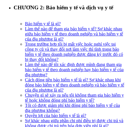
CHƯƠNG 2: Bảo hiểm y tế và dịch vụ y tế
Bảo hiểm y tế là gì?
Làm thế nào để tham gia bảo hiểm y tế? Sự khác nhau
giữa bảo hiểm y tế theo doanh nghiệp và bảo hiểm y tế
của địa phương là gì?
Trong trường hợp tôi bị mất việc hoặc nghỉ việc tại
công ty cũ và thay đổi nơi làm việc thì tình trạng bảo
hiểm y tế theo doanh nghiệp được đăng ký trước đó có
bị thay đổi không?
Làm thế nào để tôi xác định được mình đang tham gia
bảo hiểm y tế theo doanh nghiệp hay bảo hiểm y tế của
địa phương?
Cách đóng tiền bảo hiểm y tế là gì? Sự khác nhau khi
đóng bảo hiểm y tế theo doanh nghiệp và bảo hiểm y tế
của địa phương là gì?
Chuyện gì sẽ xảy ra nếu tôi không tham gia bảo hiểm y
tế hoặc không đóng phí bảo hiểm y tế?
Tôi có được giảm phí khi đóng phí bảo hiểm y tế của
địa phương không?
Quyền lợi của bảo hiểm y tế là gì?
Sự khác nhau giữa phần chi phí điều trị được chi trả và
không được chi trả trên hóa đơn viện phí là gì?