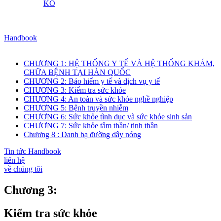
KO
Handbook
CHƯƠNG 1: HỆ THỐNG Y TẾ VÀ HỆ THỐNG KHÁM,
CHỮA BỆNH TẠI HÀN QUỐC
CHƯƠNG 2: Bảo hiểm y tế và dịch vụ y tế
CHƯƠNG 3: Kiểm tra sức khỏe
CHƯƠNG 4: An toàn và sức khỏe nghề nghiệp
CHƯƠNG 5: Bệnh truyền nhiễm
CHƯƠNG 6: Sức khỏe tình dục và sức khỏe sinh sản
CHƯƠNG 7: Sức khỏe tâm thần/ tinh thần
Chương 8 : Danh bạ đường dây nóng
Tin tức Handbook
liên hệ
về chúng tôi
Chương 3:
Kiểm tra sức khỏe